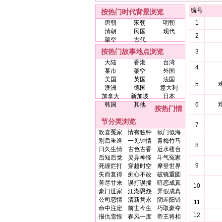
编号
按热门时代背景浏览
唐朝
宋朝
明朝
1
清朝
民国
现代
2
架空
古代
按热门故事地点浏览
3
大陆
香港
台湾
4
某市
架空
外国
美国
英国
法国
5
澳洲
德国
意大利
加拿大
新加坡
日本
韩国
其他
6
按热门情
节分类浏览
7
欢喜冤家
情有独钟
候门似海
别后重逢
一见钟情
青梅竹马
8
日久生情
古色古香
近水楼台
后知后觉
灵异神怪
斗气冤家
9
死缠烂打
穿越时空
摩登世界
失而复得
痴心不改
破镜重圆
苦尽甘来
误打误撞
暗恋成真
10
豪门世家
江湖恩怨
弄假成真
公司恋情
清新隽永
阴差阳错
11
命中注定
前世今生
巧取豪夺
12
报仇雪恨
春风一度
帝王将相