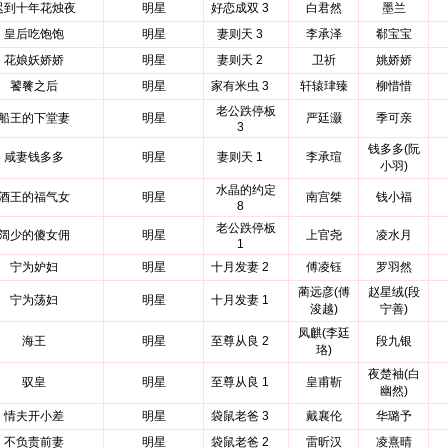
迟到十年花烛夜
明星
好恋成双 3
白君然
墨兰
皇后吃饱饱
明星
妻则天 3
李承泽
郗宝宝
花娘妖娇娇
明星
妻则天 2
卫祈
姚娇娇
饕餮之后
明星
家有米虫 3
轩辕珒臻
柳惜惜
老公跌停板
船王的下堂妻
明星
严廷灏
季可亲
3
钱多多(阮
咸妻钱多多
明星
妻则天 1
李承瑄
小羽)
水晶的约定
酒王的福气女
明星
南宫桀
钱小福
8
老公跌停板
阔少的傻女佣
明星
上官尧
凌水月
1
宁为妒妇
明星
十月发妻 2
傅凌钰
罗羽然
蔺远彦(傅
赵星绒(段
宁为荡妇
明星
十月发妻 1
浚越)
宁善)
凤麒(李廷
海王
明星
至尊从良 2
段九银
珞)
夜楚袖(白
驭皇
明星
至尊从良 1
皇甫靳
幽然)
情夫开小差
明星
袋鼠老爸 3
戴襄伦
华璐予
不负责前妻
明星
袋鼠老爸 2
雷昕汉
凌熹晴