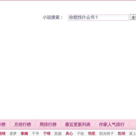
小说搜索：
行榜
月排行榜
周排行榜
最近更新列表
作家人气排行
雨晴
裘梦
黎孅
千寻
于晴
莫颜
典心
子纹
明星
阳光晴子
凯琍
谢