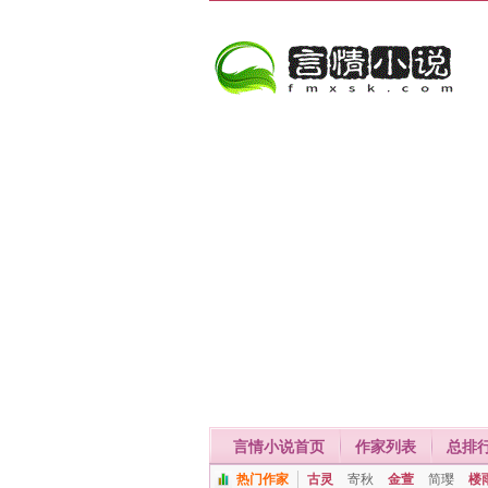
言情小说首页
作家列表
总排
热门作家
古灵
寄秋
金萱
简璎
楼