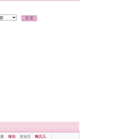
上薰
绿光
凌淑芬
梅贝儿