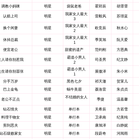
调教小妈咪
明星
袋鼠老爸
霍郢辰
胡霏霏
我家女人最大
认赔上司
明星
雷毅风
苏璟蓝
3
我家女人最大
换个闲妻
明星
欧竞辰
秋水心
2
我家女人最大
休掉总裁
明星
季英旭
阮天爱
1
便宜老公
明星
甜蜜的遗产
范钧刚
方恩典
霸道小男人
主人请你别惹我
明星
司圣男
纪文静
2
霸道小男人
先生请你别嚣张
明星
展傲泽
朱小米
1
分手万岁
明星
黑色七夕
祁天澈
贺茉儿
巴上金龟
明星
蜗牛美眉
聂洛雷
朱贞贞
不结婚的女人
老公不正点
明星
季捷
温嘉馨
钻石情夫
明星
单行本
关希辰
方若雪
料理干物女
明星
单行本
卫承南
纪美纯
剪到恶夫
明星
单行本
康旭泽
白静妮
钻石级败家女
明星
单行本
段蔚奇
河阅雨