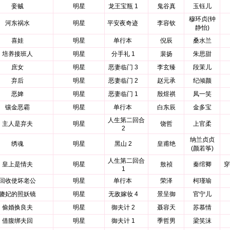
妾贼
明星
龙王宝瓶 1
鬼谷真
玉钰儿
穆环贞(钟
河东祸水
明星
平安夜奇迹
李容钦
静怡)
喜娃
明星
单行本
倪辰
桑水兰
培养接班人
明星
分手礼 1
裴扬
朱思甜
庶女
明星
恶妻临门 3
李玄臻
段茉儿
弃后
明星
恶妻临门 2
赵元承
纪倾颜
恶婢
明星
恶妻临门 1
殷煜祺
凤一笑
镶金恶霸
明星
单行本
白东辰
金多宝
人生第二回合
主人是弃夫
明星
饶哲
上官柔
2
纳兰贞贞
绣魂
明星
黑山 2
皇甫绝
(颜若筝)
人生第二回合
皇上是情夫
明星
敖祯
秦绾卿
穿
1
回收使坏老公
明星
单行本
荣泽
柯瑾瑜
傻妃的照妖镜
明星
无敌嫁妆 4
景呈御
官宁儿
偷婚换良夫
明星
御夫计 2
聂容天
苏慕情
借腹绑夫回
明星
御夫计 1
季哲男
梁笑沫