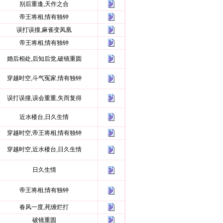
别后重逢,天作之合
帝王将相,情有独钟
误打误撞,麻雀变凤凰
帝王将相,情有独钟
婚后相处,后知后觉,破镜重圆
穿越时空,斗气冤家,情有独钟
误打误撞,误会重重,失而复得
近水楼台,日久生情
穿越时空,帝王将相,情有独钟
穿越时空,近水楼台,日久生情
日久生情
帝王将相,情有独钟
春风一度,死缠烂打
破镜重圆