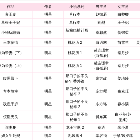
作品
作者
小说系列
男主角
女主角
帝王妻
明星
单行本
赵御辰
白卿卿
草根王子妃
明星
单行本
阎烈
王子妃
新娘缉捕计画
小秘玩隐婚
明星
秦恕然
贺锦柔
王本多情
明星
桃花历 2
白逍寒
苗雪兰
灵
赫连璟聿
难为帝妻（下）
明星
桃花历 1
秦月汐
(白孤辰)
赫连璟聿
难为帝妻（上）
明星
桃花历 1
秦月汐
(白孤辰)
那口子的不良
腹黑殿下
明星
东方政
姜珞臻
秘辛 番外篇
那口子的不良
帝本薄幸
明星
东方曜
秦素珏
秘辛 3
那口子的不良
跋扈千岁
明星
东方珞
容小满
秘辛 2
那口子的不良
白菲菲(苏
佞臣无良
明星
傅东离
秘辛 1
墨柔)
诈妻犯
明星
龙王宝瓶 2
秦逍
米小夏
婢女生死契
明星
泥凤凰 4
慕容祯
于筝/凤夕瑶