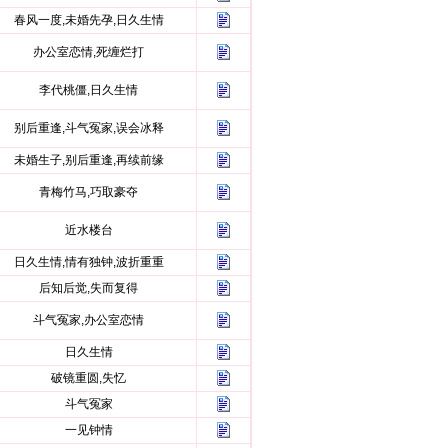
春风一度,未婚先孕,日久生情
办公室恋情,死缠烂打
李代桃僵,日久生情
别后重逢,斗气冤家,误会冰释
未婚生子,别后重逢,再续前缘
青梅竹马,巧取豪夺
近水楼台
日久生情,情有独钟,波折重重
后知后觉,失而复得
斗气冤家,办公室恋情
日久生情
破镜重圆,失忆
斗气冤家
一见钟情