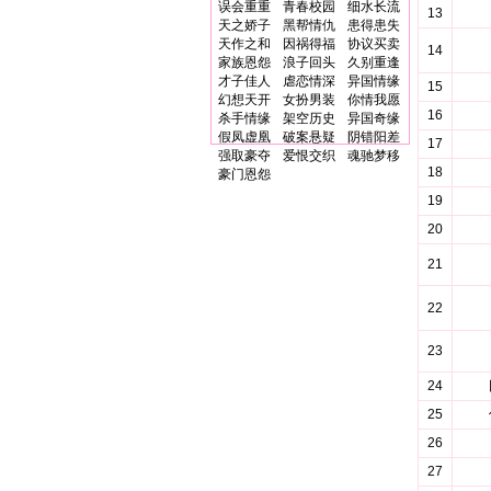
误会重重
青春校园
细水长流
13
天之娇子
黑帮情仇
患得患失
天作之和
因祸得福
协议买卖
14
家族恩怨
浪子回头
久别重逢
才子佳人
虐恋情深
异国情缘
15
幻想天开
女扮男装
你情我愿
16
杀手情缘
架空历史
异国奇缘
假凤虚凰
破案悬疑
阴错阳差
17
强取豪夺
爱恨交织
魂驰梦移
18
豪门恩怨
19
20
21
22
23
24
25
26
27