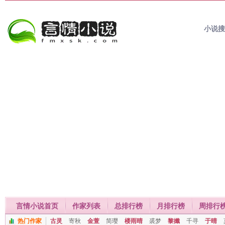
小说
言情小说首页
作家列表
总排行榜
月排行榜
周排行
热门作家
古灵
寄秋
金萱
简璎
楼雨晴
裘梦
黎孅
千寻
于晴