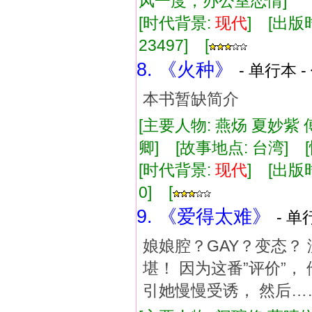
风一度，办公室恋情]
[时代背景:
现代
] [出版时
23497] [
8. 《火种》
- 单行本 -
本书暂缺简介
[主要人物: 燕炀 夏妙紫
卿] [故事地点: 台湾]
[时代背景:
现代
] [出版时
0] [
9. 《爱得太难》
- 单
娘娘腔？GAY？变态？
堪！ 因为这番”评价”
引她慢慢受诱， 然后…