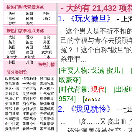
- 大约有
21,432
项
按热门时代背景浏览
唐朝
宋朝
明朝
1. 《玩火撒旦》
- 上
清朝
民国
现代
架空
古代
...这个男人是不折不
按热门故事地点浏览
大陆
香港
台湾
己的幸福与青春去照顾
某市
架空
外国
美国
英国
法国
冤？！这个自称“撒旦”
澳洲
德国
意大利
加拿大
新加坡
日本
杀重罪...
韩国
其他
按热门情
[主要人物: 戈潇 蜜儿 ]
节分类浏览
取豪夺]
欢喜冤家
情有独钟
候门似海
别后重逢
一见钟情
青梅竹马
[时代背景:
現代
] [出版时
日久生情
古色古香
近水楼台
后知后觉
灵异神怪
斗气冤家
9574] [
死缠烂打
穿越时空
摩登世界
失而复得
痴心不改
破镜重圆
2. 《我见犹怜》
- 七
苦尽甘来
误打误撞
暗恋成真
豪门世家
江湖恩怨
弄假成真
公司恋情
清新隽永
阴差阳错
... 咳……又咳出
命中注定
前世今生
巧取豪夺
报仇雪恨
春风一度
帝王将相
还没洞房就被休弃；不