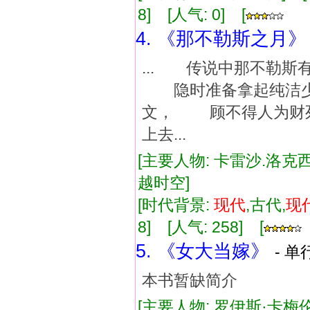
8] [人气: 0] [
4. 《那不勒斯之月》
... 传说中那不勒
隐时准备拿起纯洁少
文， 顾不得人为财
上去...
[主要人物: 卡雷沙.洛克西
越时空]
[时代背景:
现代
,古代,
现
8] [人气: 258] [
5. 《女大当嫁》
- 单
本书暂缺简介
[主要人物: 罗伊斯·卡梅