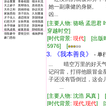
误会重重
青春校园
细水长流
她一副康健的身躯,
天之娇子
黑帮情仇
患得患失
天作之和
因祸得福
协议买卖
凶...
家族恩怨
浪子回头
久别重逢
才子佳人
虐恋情深
异国情缘
幻想天开
女扮男装
你情我愿
[主要人物: 骆旸 孟思君 
杀手情缘
架空历史
异国奇缘
穿越时空]
假凤虚凰
破案悬疑
阴错阳差
强取豪夺
爱恨交织
魂驰梦移
[时代背景:
現代
] [出版时
豪门恩怨
5976] [
3. 《我本善良》
- 单
... 晴空万里的好
记闷雷，打得他眼冒金
子还没有昏倒过，这会
...
[主要人物: 沈浩 风真 ]
[时代背景:
现代
,
现代
] 