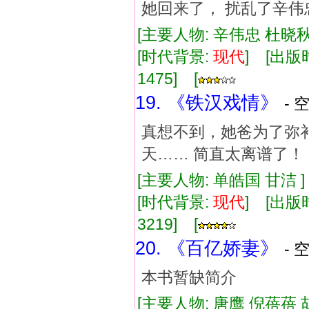
她回来了， 扰乱了辛伟
[主要人物: 辛伟忠 杜晓
[时代背景:
现代
] [出版时
1475] [
19. 《铁汉戏情》
- 
真想不到，她爸为了弥
天…… 简直太离谱了！
[主要人物: 单皓国 甘洁 
[时代背景:
现代
] [出版时
3219] [
20. 《百亿娇妻》
- 
本书暂缺简介
[主要人物: 唐鹰 倪蓓蓓