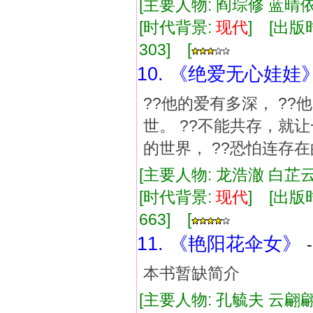
[主要人物: 阎琮修 蓝晴依
[时代背景:
现代
] [出版时
303] [
10. 《绝爱无心娃娃
??他的爱有多深， ?
世。 ??不能共存，就让
的世界， ??恐怕连存
[主要人物: 龙浩澈 白芷云
[时代背景:
现代
] [出版时
663] [
11. 《艳阳花伞女》
本书暂缺简介
[主要人物: 孔毓夫 云翩翩