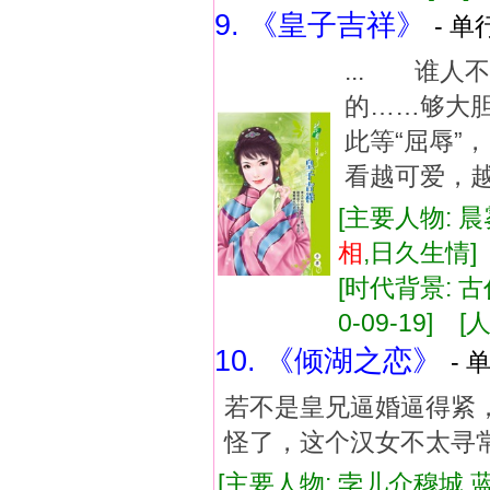
9. 《皇子吉祥》
- 单
... 谁
的……够大
此等“屈辱
看越可爱，越
[主要人物: 晨
相
,日久生情
[时代背景: 古代
0-09-19] [人
10. 《倾湖之恋》
- 
若不是皇兄逼婚逼得紧，
怪了，这个汉女不太寻
[主要人物: 孛儿介穆城 