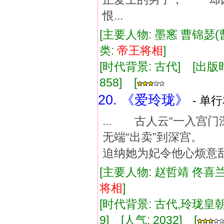
恨...
[主要人物: 墨窸 曹锦瑟(
类:
帝王
将相
]
[时代背景: 古代] [出版时间:
858] [
20. 《爱玲珑》
- 单行
... 古人云“一入
无端“出卖”到深宫
迫纳她为妃令他心烦意
[主要人物: 赵哲靖 佟喜兰
将相
]
[时代背景: 古代,玲珑皇朝] 
9] [人气: 2032] [