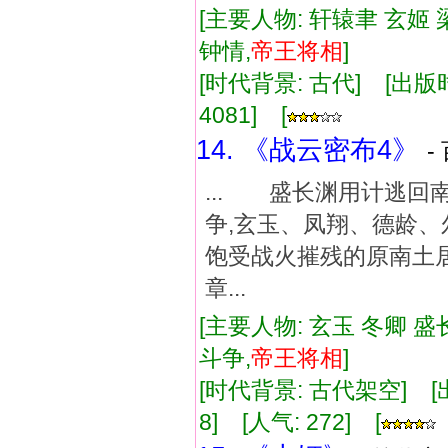
[主要人物: 轩辕聿 玄姬 
钟情,
帝王
将相
]
[时代背景: 古代] [出版时间:
4081] [
14. 《战云密布4》
-
... 盛长渊用计逃
争,玄玉、凤翔、德龄
饱受战火摧残的原南土
章...
[主要人物: 玄玉 冬卿 盛
斗争,
帝王
将相
]
[时代背景: 古代架空] [出版
8] [人气: 272] [