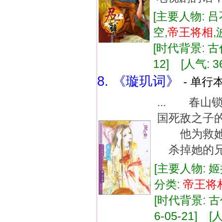
[主要人物: 吕
空,
帝王
将相
[时代背景: 古代
12] [人气: 3
8. 《璇玑词》
- 单行本
... 春
国死敌之子
他为救她
杀掉她的兄
[主要人物: 
分类:
帝王
将
[时代背景: 古代
6-05-21] [