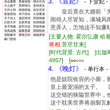
3. 《宣妃》
- 下堂妃 -
误会重重
青春校园
细水长流
天之娇子
黑帮情仇
患得患失
天作之和
因祸得福
协议买卖
皇后竟在大婚前「失
家族恩怨
浪子回头
久别重逢
闹得人尽皆知，满城风
才子佳人
虐恋情深
异国情缘
幻想天开
女扮男装
你情我愿
意弄人，怎地这不知廉
杀手情缘
架空历史
异国奇缘
假凤虚凰
破案悬疑
阴错阳差
强取豪夺
爱恨交织
魂驰梦移
[主要人物: 霍尔弘康 哈
豪门恩怨
将相
,苦尽甘来]
[时代背景: 古代] [出版时间:
4957] [
4. 《晚灯》
- 单行本 -
他是妓院收容的小廝，
皇上最宠溺的太子。 
这交错的狭隘世界中，
这个耽美世界将崩裂瓦