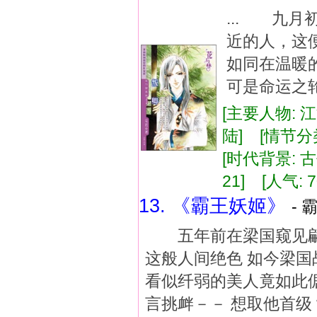
... 九
近的人，这
如同在温
可是命运之轮
[主要人物: 
陆] [情节分
[时代背景: 古代
21] [人气: 7
13. 《霸王妖姬》
- 
五年前在梁国窥见翩然
这般人间绝色 如今梁国
看似纤弱的美人竟如此
言挑衅－－ 想取他首级？