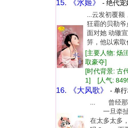
15. 《水姬》
- 绝代宠
...云发初覆
狂霸的贝勒爷
面对她 动辙
笄，他以索取代
[主要人物: 炀
取豪夺]
[时代背景: 古代]
1] [人气: 849
16. 《大风歌》
- 单行
... 曾
一旦牵扯上
在太多太多