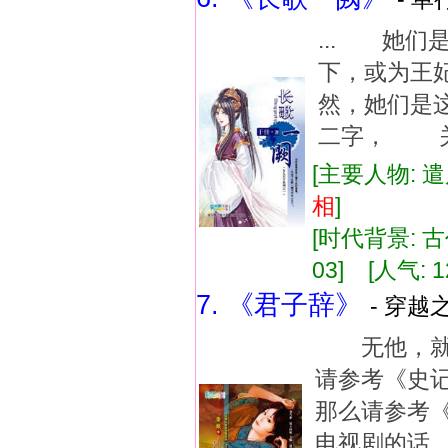
... 她
下，或为
然，她们是
二字， 关
[主要人物: 遣
相
]
[时代背景: 古代
03] [人气: 1
7. 《君子辞》
- 穿越
无他，就
请参考《史
那么请参考
电视剧的话