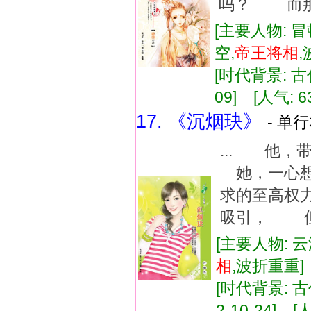
吗？ 而那个
[主要人物: 冒
空,
帝王
将相
[时代背景: 古代
09] [人气: 6
17. 《沉烟玦》
- 单行
... 他
她，一心想
求的至高权
吸引， 但权
[主要人物: 
相
,波折重重
[时代背景: 古代
2-10-24] [