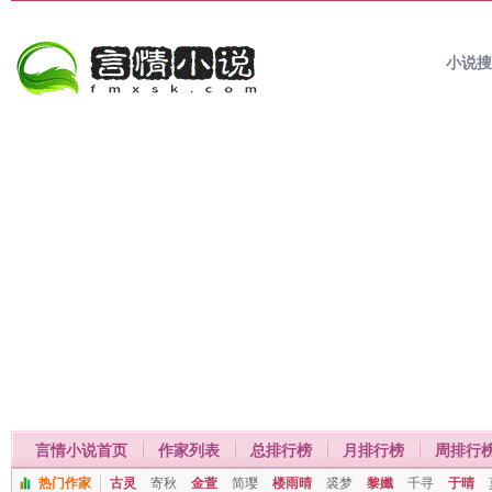
小说
言情小说首页
作家列表
总排行榜
月排行榜
周排行
热门作家
古灵
寄秋
金萱
简璎
楼雨晴
裘梦
黎孅
千寻
于晴