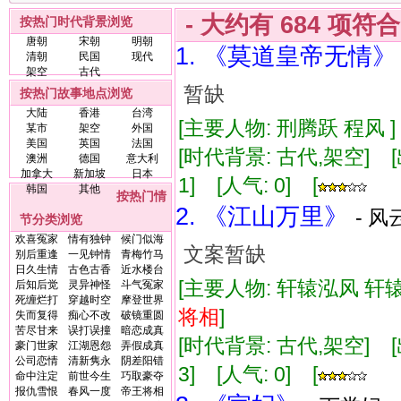
- 大约有
684
项符
按热门时代背景浏览
唐朝
宋朝
明朝
1. 《莫道皇帝无情》
清朝
民国
现代
架空
古代
暂缺
按热门故事地点浏览
大陆
香港
台湾
[主要人物: 刑腾跃 程风 ]
某市
架空
外国
美国
英国
法国
[时代背景: 古代,架空] [出版
澳洲
德国
意大利
加拿大
新加坡
日本
1] [人气: 0] [
韩国
其他
按热门情
2. 《江山万里》
- 风
节分类浏览
欢喜冤家
情有独钟
候门似海
文案暂缺
别后重逢
一见钟情
青梅竹马
日久生情
古色古香
近水楼台
[主要人物: 轩辕泓风 轩辕
后知后觉
灵异神怪
斗气冤家
死缠烂打
穿越时空
摩登世界
将相
]
失而复得
痴心不改
破镜重圆
苦尽甘来
误打误撞
暗恋成真
[时代背景: 古代,架空] [出版
豪门世家
江湖恩怨
弄假成真
公司恋情
清新隽永
阴差阳错
3] [人气: 0] [
命中注定
前世今生
巧取豪夺
报仇雪恨
春风一度
帝王将相