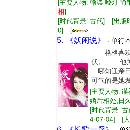
[主要人物: 翰凛 晚灯 简申
相
]
[时代背景: 古代] [出版时间:
0] [
5. 《妖闲说》
- 单行本
格格喜欢
伏。 他
哪知迎亲
可气的是她
[主要人物: 谨
婚后相处,日
[时代背景: 古代
4-07-04] [人
6. 《长歌一阙》
- 单