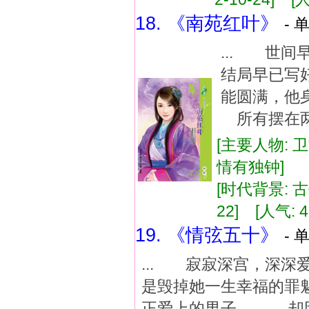
18. 《南苑红叶》
- 
... 世
结局早已写
能圆满，他
所有摆在两
[主要人物: 
情有独钟]
[时代背景: 古代
22] [人气: 4
19. 《情弦五十》
- 
... 寂寂深宫，
是毁掉她一生幸福的
正爱上的男子， 却