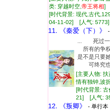
类: 穿越时空,
帝王
将相
[时代背景: 现代,古代,129
04-11-02] [人气: 5773
11. 《秦爱（下）》
... 死
所有的争权
是不是只要
可终究也只是
[主要人物: 扶
情有独钟,波
[时代背景: 古代
21] [人气: 3
12. 《叛卿》
- 单行本 