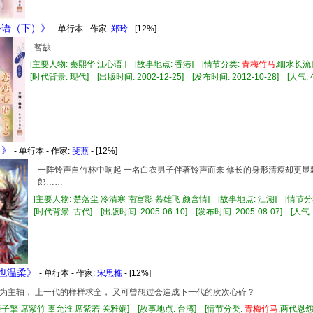
恋心语（下）》
- 单行本 - 作家:
郑玲
- [12%]
暂缺
[主要人物: 秦熙华 江心语 ] [故事地点: 香港] [情节分类:
青
梅竹
马
,细水长
[时代背景: 现代] [出版时间: 2002-12-25] [发布时间: 2012-10-28] [人气: 4
月》
- 单行本 - 作家:
斐燕
- [12%]
一阵铃声自竹林中响起 一名白衣男子伴著铃声而来 修长的身形清瘦却更显
郎……
[主要人物: 楚落尘 冷清寒 南宫影 慕雄飞 颜含情] [故事地点: 江湖] [情节分
[时代背景: 古代] [出版时间: 2005-06-10] [发布时间: 2005-08-07] [人气: 
里也温柔》
- 单行本 - 作家:
宋思樵
- [12%]
为主轴， 上一代的样样求全， 又可曾想过会造成下一代的次次心碎？
聂子擎 席紫竹 辜允淮 席紫若 关雅娴] [故事地点: 台湾] [情节分类:
青
梅竹
马
,两代恩