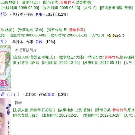
水云舫 晁暖 ] [故事地点: ] [情节分类:
青
梅竹
马
,误会重重]
 [出版时间: 1999-02-00] [发布时间: 2005-06-13] [人气: 0] [阅读参考指数: 暂无]
追想》
- 单行本 - 作家:
冬虫
- 出版社:
[12%]
浩 林灵 ] [故事地点: 某市] [情节分类: BL,
青
梅竹
马
]
] [出版时间: 0000-00-00] [发布时间: 2006-01-10] [人气: 0] [
一生》
- 单行本 - 作家:
乐羚
- [12%]
本书暂缺简介
[主要人物: 姜浩正 柳烟儿 ] [故事地点: 大陆] [情节分类:
青
梅竹
马
,情有独
[时代背景: 现代] [出版时间: 2002-12-25] [发布时间: 2012-05-31] [人气: 7
恋心语（上）》
- 单行本 - 作家:
郑玲
- [12%]
暂缺
[主要人物: 秦熙华 江心语 ] [故事地点: 上海,香港] [情节分类:
青
梅竹
马
,细
[时代背景: 现代] [出版时间: 2002-12-25] [发布时间: 2012-10-28] [人气: 7