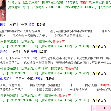
[主要人物: 雷洛 风水霓 ] [故事地点: 台湾] [情节分类:
青
梅竹
马
,欢喜冤家,日
[时代背景: 现代] [出版时间: 2000-02-00] [发布时间: 2011-08-25] [人气: 92
舞郎》
- 单行本 - 作家:
贾童
- [12%]
学校选修的舞蹈课程让人尴尬得要死， 鉴于与他的赌约不得不参加的她， 开始酝
吗？ 首相千金与黑街教父之子， 到底谁的道行更深呢？ ...
安末裔 苏果果 ] [故事地点: ] [情节分类:
青
梅竹
马
]
] [出版时间: 2003-11-00] [发布时间: 2004-11-02] [人气: 453] [
惑妹子》
- 单行本 - 作家:
子玥
- [12%]
道，是他捡到自己的“影子”时，就注定她会是自己的伴侣，可是危机四伏的身周，确不
找寻自己的仇人，她知道每当自己有危险，哥哥就会来到自己的面前，可是这一次…
蓝仲昊 夏依影 ] [故事地点: 台湾,外国] [情节分类:
青
梅竹
马
]
] [出版时间: 1998-11-00] [发布时间: 2004-11-03] [人气: 782] [
似琉璃梦》
- 单行本 - 作家:
丝芳文
- [12%]
强、灵慧的她； 她依赖温柔、多情的他； 他们， 两小无猜、
青
梅竹
箭竟射向了他们…… 友情？亲情？爱情？ 一场爱情测试， 能令他们明
杨智庭 张雅缇 ] [故事地点: 台湾] [情节分类:
青
梅竹
马
]
] [出版时间: 1994-07-00] [发布时间: 2004-11-24] [人气: 881] [
1
[2]
[3]