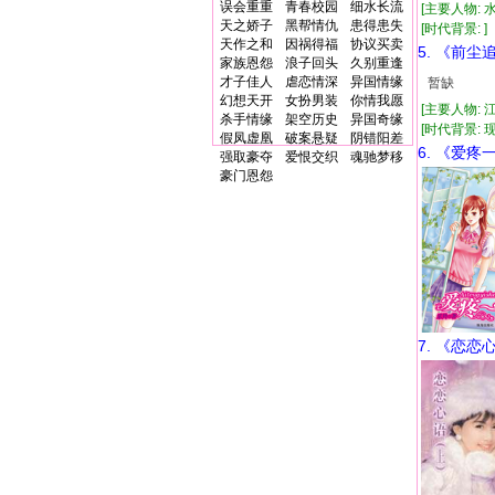
误会重重
青春校园
细水长流
[主要人物: 
天之娇子
黑帮情仇
患得患失
[时代背景: ]
天作之和
因祸得福
协议买卖
5. 《前尘
家族恩怨
浪子回头
久别重逢
才子佳人
虐恋情深
异国情缘
暂缺
幻想天开
女扮男装
你情我愿
[主要人物: 江
杀手情缘
架空历史
异国奇缘
[时代背景: 现代
假凤虚凰
破案悬疑
阴错阳差
6. 《爱疼
强取豪夺
爱恨交织
魂驰梦移
豪门恩怨
7. 《恋