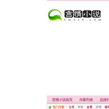
言情小说首页
作家列表
总排
热门作家
古灵
寄秋
金萱
简璎
楼