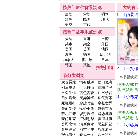
按热门时代背景浏览
- 大约有
唐朝
宋朝
明朝
1. 《伪装
清朝
民国
现代
架空
古代
按热门故事地点浏览
大陆
香港
台湾
某市
架空
外国
美国
英国
法国
澳洲
德国
意大利
加拿大
新加坡
日本
韩国
其他
按热门情
2. 《一笑
节分类浏览
本书暂缺简
欢喜冤家
情有独钟
候门似海
[主要人物: 
别后重逢
一见钟情
青梅竹马
[时代背景: 现代
日久生情
古色古香
近水楼台
3. 《小
后知后觉
灵异神怪
斗气冤家
死缠烂打
穿越时空
摩登世界
本书暂缺简
失而复得
痴心不改
破镜重圆
[主要人物:
苦尽甘来
误打误撞
暗恋成真
[时代背景: 古代
豪门世家
江湖恩怨
弄假成真
公司恋情
清新隽永
阴差阳错
4. 《水恋
命中注定
前世今生
巧取豪夺
本书暂缺简
报仇雪恨
春风一度
帝王将相