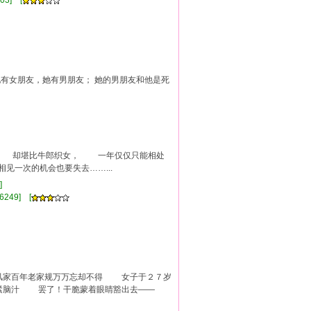
03] [
他有女朋友，她有男朋友； 她的男朋友和他是死
 却堪比牛郎织女， 一年仅仅只能相处
一次的机会也要失去……...
流]
6249] [
家百年老家规万万忘却不得 女子于２７岁
紧脑汁 罢了！干脆蒙着眼睛豁出去——