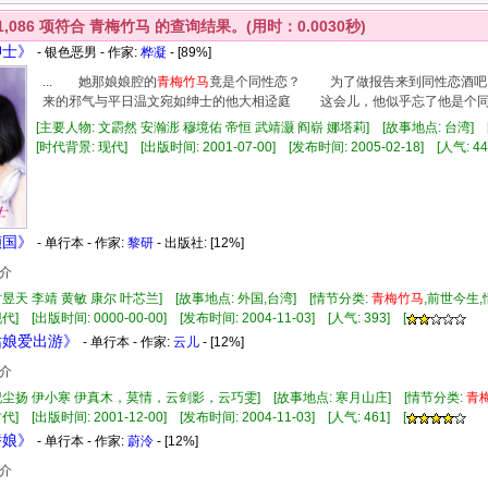
1,086
项符合
青梅竹马
的查询结果。(用时：0.0030秒)
绅士》
- 银色恶男 - 作家:
桦凝
- [89%]
... 她那娘娘腔的
青
梅竹
马
竟是个同性恋？ 为了做报告来到同性恋酒吧
来的邪气与平日温文宛如绅士的他大相迳庭 这会儿，他似乎忘了他是个同
[主要人物: 文霨然 安瀚浵 穆境佑 帝恒 武靖灏 阎崭 娜塔莉] [故事地点: 台湾]
[时代背景: 现代] [出版时间: 2001-07-00] [发布时间: 2005-02-18] [人气: 44
倾国》
- 单行本 - 作家:
黎研
- 出版社:
[12%]
介
时昱天 李靖 黄敏 康尔 叶芯兰] [故事地点: 外国,台湾] [情节分类:
青
梅竹
马
,前世今生
] [出版时间: 0000-00-00] [发布时间: 2004-11-03] [人气: 393] [
寒姑娘爱出游》
- 单行本 - 作家:
云儿
- [12%]
介
 纪尘扬 伊小寒 伊真木，莫情，云剑影，云巧雯] [故事地点: 寒月山庄] [情节分类:
青
] [出版时间: 2001-12-00] [发布时间: 2004-11-03] [人气: 461] [
娇娘》
- 单行本 - 作家:
蔚泠
- [12%]
介