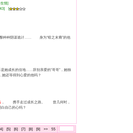
久生情]
43] [
酿种种阴谋诡计…… 身为“暗之末裔”的他
是她成长的佳地……辞别亲爱的“哥哥”，她独
…她还等得到心爱的他吗？
马
， 携手走过成长之路。 曾几何时，
白自己的心吗？
[4]
[5]
[6]
[7]
[8]
[9]
>>
55