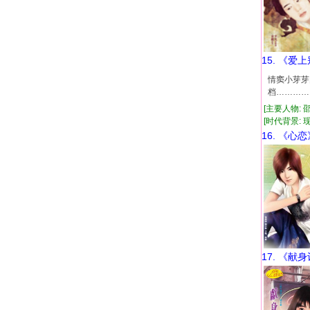
15. 《爱
情窦小芽芽
档…………
[主要人物: 
[时代背景: 现代
16. 《心恋
17. 《献