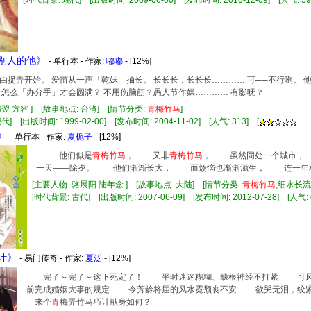
[时代背景: 现代] [出版时间: 2009-06-00] [发布时间: 2010-12-09] [人气: 59
上别人的他》
- 单行本 - 作家:
嘟嘟
- [12%]
由捉弄开始。 爱苗从一声「乾妹」抽长。 长长长，长长长………… 可──不行咧。 
 怎么「办分手」才会圆满？ 不用伤脑筋？愚人节作媒………… 有影呒？
邵翌 方容 ] [故事地点: 台湾] [情节分类:
青
梅竹
马
]
] [出版时间: 1999-02-00] [发布时间: 2004-11-02] [人气: 313] [
》
- 单行本 - 作家:
夏栀子
- [12%]
... 他们似是
青
梅竹
马
， 又非
青
梅竹
马
， 虽然同处一个城市，
一天——除夕。 他们渐渐长大， 而烦恼也渐渐滋生， 连一年相见
[主要人物: 骆展阳 陆年念 ] [故事地点: 大陆] [情节分类:
青
梅竹
马
,细水长
[时代背景: 古代] [出版时间: 2007-06-09] [发布时间: 2012-07-28] [人气: 
身计》
- 易门传奇 - 作家:
夏泛
- [12%]
完了～完了～这下死定了！ 平时迷迷糊糊、缺根神经不打紧 可风
前完成婚姻大事的规定 令芳龄将届的风水霓颓丧不安 欲哭无泪，绞
来个
青
梅弄竹马巧计献身如何？