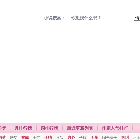
小说搜索：
行榜
月排行榜
周排行榜
最近更新列表
作家人气排行
雨晴
裘梦
黎孅
千寻
于晴
莫颜
典心
子纹
明星
阳光晴子
凯琍
谢