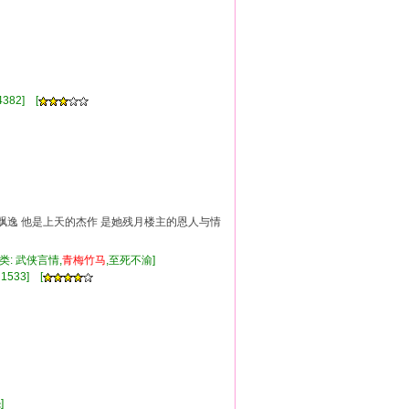
流]
382] [
飘逸 他是上天的杰作 是她残月楼主的恩人与情
类: 武侠言情,
青
梅竹
马
,至死不渝]
1533] [
怨]