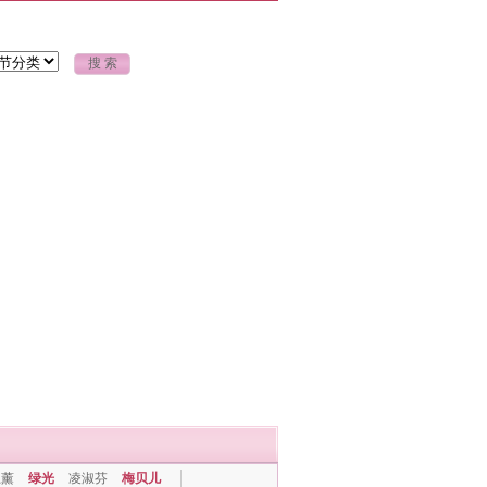
上薰
绿光
凌淑芬
梅贝儿