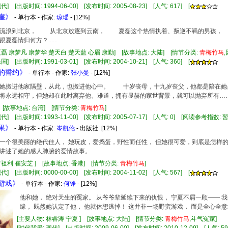
] [出版时间: 1994-06-00] [发布时间: 2005-08-23] [人气: 617] [
夫崖》
- 单行本 - 作家:
琼瑶
- [12%]
浪到北京， 从北京放逐到云南， 夏磊这个热情执着、叛逆不羁的男孩，
夏磊情归何方？......
夏磊 康梦凡 康梦华 楚天白 楚天藍 心眉 康勤] [故事地点: 大陆] [情节分类:
青
梅竹
马
] [出版时间: 1991-03-01] [发布时间: 2004-10-21] [人气: 360] [
恒的誓约》
- 单行本 - 作家:
张小曼
- [12%]
，她搬进他家隔壁，从此，也搬进他心中。 十岁丧母，十九岁丧父，他都是陪在
将永远相守，但她却在此时离弃他。难道，拥有显赫的家世背景，就可以抛弃所有…
] [故事地点: 台湾] [情节分类:
青
梅竹
马
]
代] [出版时间: 1993-11-00] [发布时间: 2005-07-17] [人气: 0] [阅读参考指数: 
苹果》
- 单行本 - 作家:
岑凯伦
- 出版社:
[12%]
一个很美丽的绝代佳人， 她玩皮，爱捣蛋，野性而任性， 但她很可爱，到底是怎样
讲述了她的感人肺腑的爱情故事。
甘祖利 崔安芝 ] [故事地点: 香港] [情节分类:
青
梅竹
马
]
] [出版时间: 0000-00-00] [发布时间: 2004-11-02] [人气: 567] [
蛮游戏》
- 单行本 - 作家:
何铮
- [12%]
他和她， 绝对天生的冤家。 从爷爷辈延续下来的仇恨， 宁夏不屑一顾—— 
缘， 既然她认定了他， 他就休想逃掉！ 这并非一场野蛮游戏， 而是全心全
[主要人物: 林睿涛 宁夏 ] [故事地点: 大陆] [情节分类:
青
梅竹
马
,斗气冤家]