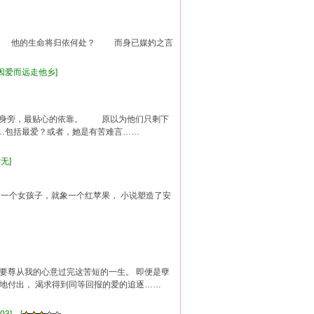
 他的生命将归依何处？ 而身已媒妁之言
,因爱而远走他乡]
她身旁，最贴心的依靠。 原以为他们只剩下
…包括最爱？或者，她是有苦难言……
暂无]
的一个女孩子，就象一个红苹果， 小说塑造了安
我要尊从我的心意过完这苦短的一生。 即便是孽
意地付出， 渴求得到同等回报的爱的追逐……