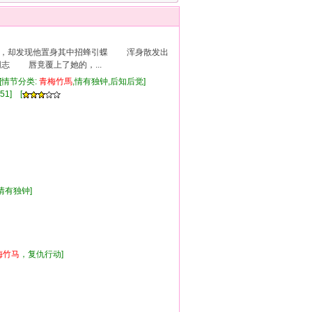
，却发现他置身其中招蜂引蝶 浑身散发出
志 唇竟覆上了她的，...
 [情节分类:
青
梅竹
馬
,情有独钟,后知后觉]
51] [
,情有独钟]
梅竹
马
，复仇行动]